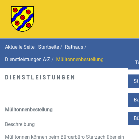
Aktuelle Seite:
Startseite
Rathaus
Dienstleistungen A-Z
Mülltonnenbestellung
Te
DIENSTLEISTUNGEN
St
Ba
Mülltonnenbestellung
Bü
Beschreibung
Mülltonnen können beim Bürgerbüro Starzach über ein