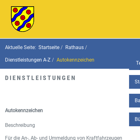
Aktuelle Seite:
Startseite
Rathaus
Dienstleistungen A-Z
Autokennzeichen
Te
DIENSTLEISTUNGEN
St
Ba
Autokennzeichen
Bü
Beschreibung
Für die An-, Ab- und Ummeldung von Kraftfahrzeugen