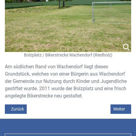
Bolzplatz / Bikerstrecke Wachendorf (Riedholz)
Am südlichen Rand von Wachendorf liegt dieses
Grundstück, welches von einer Bürgerin aus Wachendorf
der Gemeinde zur Nutzung durch Kinder und Jugendliche
gestiftet wurde. 2011 wurde der Bolzplatz und eine frisch
angelegte Bikerstrecke neu gestaltet.
Vorheriger Beitrag: Bolzplatz Sulzau
Nächster Be
Zurück
Weiter