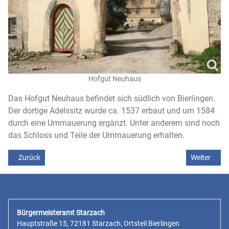
Hofgut Neuhaus
Das Hofgut Neuhaus befindet sich südlich von Bierlingen.
Der dortige Adelssitz wurde ca. 1537 erbaut und um 1584
durch eine Ummauerung ergänzt. Unter anderem sind noch
das Schloss und Teile der Ummauerung erhalten.
Vorheriger Beitrag: Golfanlage
Nächster Bei
Zurück
Weiter
Bürgermeisteramt Starzach
Hauptstraße 15, 72181 Starzach, Ortsteil Bierlingen