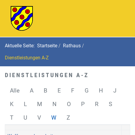
Aktuelle Seite:
Startseite
Rathaus
Dienstleistungen A-Z
DIENSTLEISTUNGEN A-Z
Alle
A
B
E
F
G
H
J
K
L
M
N
O
P
R
S
T
U
V
W
Z