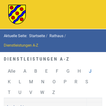
Aktuelle Seite:
Startseite
Rathaus
Dienstleistungen A-Z
DIENSTLEISTUNGEN A-Z
Alle
A
B
E
F
G
H
J
K
L
M
N
O
P
R
S
T
U
V
W
Z