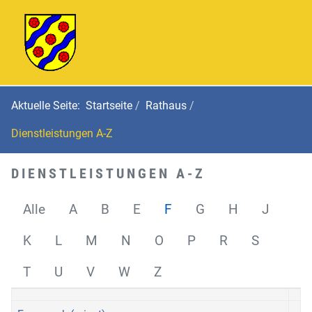
Aktuelle Seite:
Startseite
Rathaus
Dienstleistungen A-Z
DIENSTLEISTUNGEN A-Z
Alle
A
B
E
F
G
H
J
K
L
M
N
O
P
R
S
T
U
V
W
Z