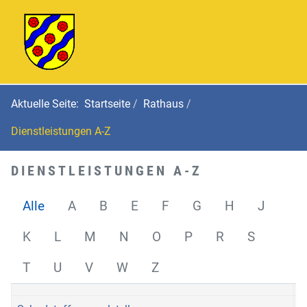
Aktuelle Seite:
Startseite
Rathaus
Dienstleistungen A-Z
DIENSTLEISTUNGEN A-Z
Alle
A
B
E
F
G
H
J
K
L
M
N
O
P
R
S
T
U
V
W
Z