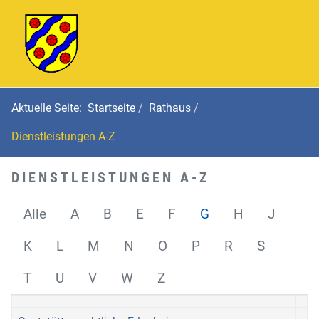
Aktuelle Seite:
Startseite
Rathaus
Dienstleistungen A-Z
DIENSTLEISTUNGEN A-Z
Alle
A
B
E
F
G
H
J
K
L
M
N
O
P
R
S
T
U
V
W
Z