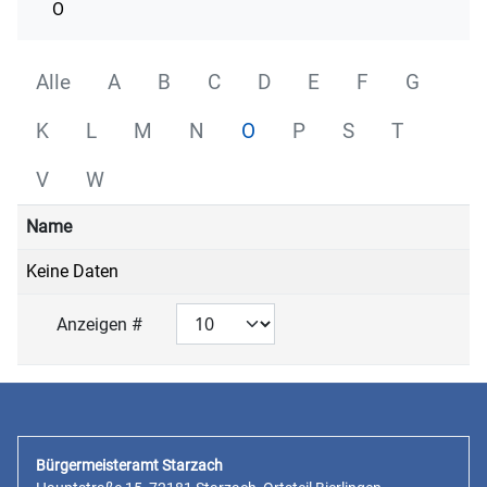
O
Alle
A
B
C
D
E
F
G
K
L
M
N
O
P
S
T
V
W
Name
Keine Daten
Anzeigen #
Bürgermeisteramt Starzach