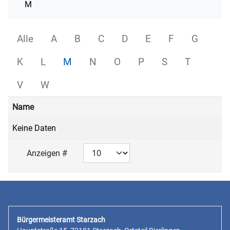
M
Alle
A
B
C
D
E
F
G
K
L
M
N
O
P
S
T
V
W
Name
Keine Daten
Anzeigen #
Bürgermeisteramt Starzach